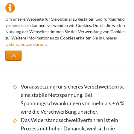
Praxistipps
Um unsere Webseite für Sie optimal zu gestalten und fortlaufend
verbessern zu können, verwenden wir Cookies. Durch die weitere
Zens Widerstandsschweißtechnik
Grundlagen und Praxistipps
Praxistipps
Nutzung der Webseite stimmen Sie der Verwendung von Cookies
zu. Weitere Informationen zu Cookies erhalten Sie in unserer
Datenschutzerklärung
.
Praxis-Tipps für das
OK
Widerstandsschweißen
Voraussetzung für sicheres Verschweißen ist
eine stabile Netzspannung. Bei
Spannungsschwankungen von mehr als ± 6 %
wird die Verschweißung unsicher.
Das Widerstands­schweißverfahren ist ein
Prozess mit hoher Dynamik, weil sich die