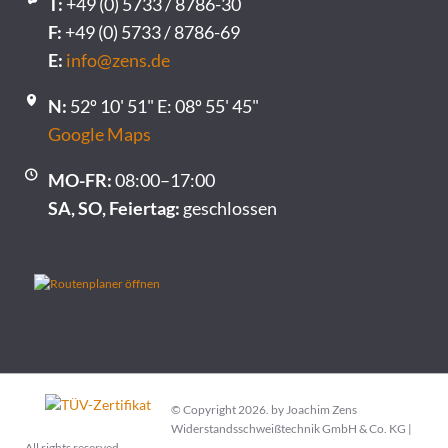
T:
+49 (0) 5733 / 8786-30
F:
+49 (0) 5733 / 8786-69
E:
info@zens.de
N:
52º 10' 51" E: 08º 55' 45"
Google Maps
MO-FR:
08:00–17:00
SA, SO, Feiertag:
geschlossen
© Copyright 2026. by Joachim Zens
Widerstandsschweißtechnik GmbH & Co. KG |
All rights reserved