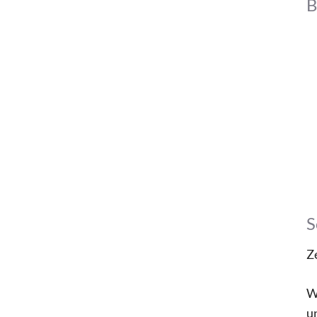
B
S
Z
W
u