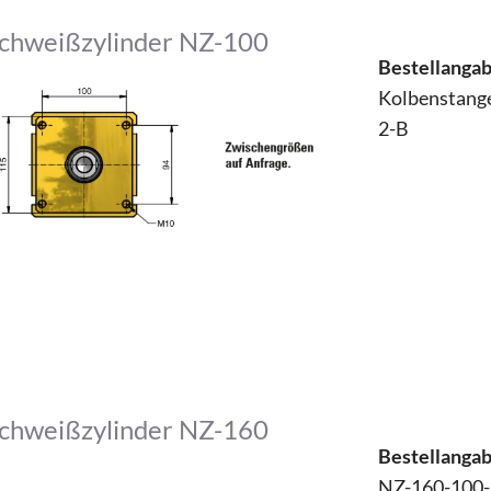
chweißzylinder NZ-100
Bestellanga
Kolbenstang
2-B
chweißzylinder NZ-160
Bestellanga
NZ-160-100-