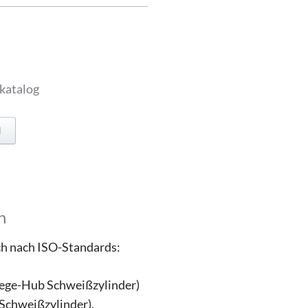
katalog
N
n
ch nach ISO-Standards:
Wege-Hub Schweißzylinder)
Schweißzylinder).