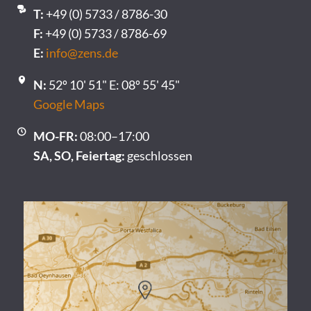
T:
+49 (0) 5733 / 8786-30
F:
+49 (0) 5733 / 8786-69
E:
info@zens.de
N:
52º 10' 51" E: 08º 55' 45"
Google Maps
MO-FR:
08:00–17:00
SA, SO, Feiertag:
geschlossen