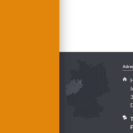
Adres
H
I
3
D
T
F