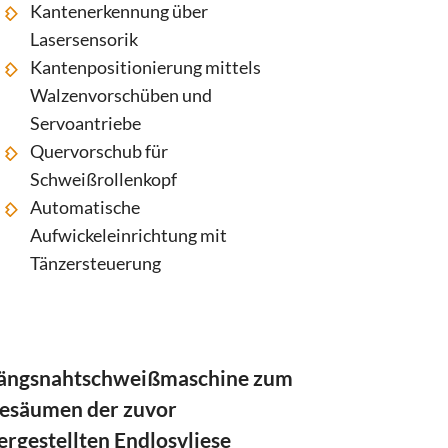
Kantenerkennung über
Lasersensorik
Kantenpositionierung mittels
Walzenvorschüben und
Servoantriebe
Quervorschub für
Schweißrollenkopf
Automatische
Aufwickeleinrichtung mit
Tänzersteuerung
ängsnahtschweißmaschine zum
esäumen der zuvor
ergestellten Endlosvliese