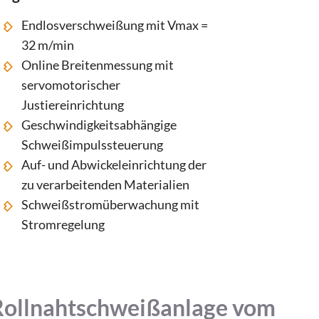
Endlosverschweißung mit Vmax =
32 m/min
Online Breitenmessung mit
servomotorischer
Justiereinrichtung
Geschwindigkeitsabhängige
Schweißimpulssteuerung
Auf- und Abwickeleinrichtung der
zu verarbeitenden Materialien
Schweißstromüberwachung mit
Stromregelung
Rollnahtschweißanlage vom