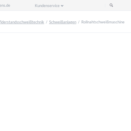
ens.de
Kundenservice
Navigation
überspringen
iderstandsschweißtechnik
Schweißanlagen
Rollnahtschweißmaschine