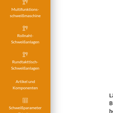
Multifunktions­
schweißmaschine
Rollnaht-
Schweißanlagen
Rundtakttisch-
Schweißanlagen
Artikel und
Komponenten
L
B
Schweißparameter
h