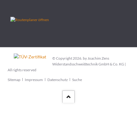
© Copyright 2026. by Joachim Zens
Widerstandsschweißtechnik GmbH & Co. KG |
All rights reserved
Navigation
Sitemap
Impressum
Datenschutz
Suche
überspringen